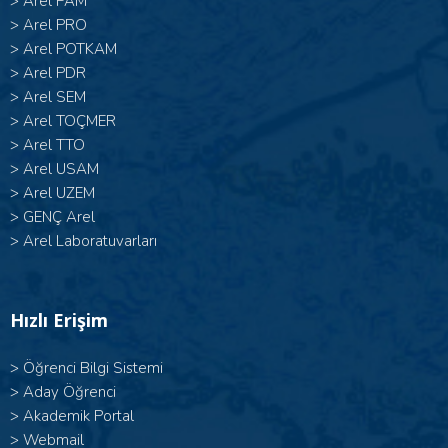
>
Arel PAM
>
Arel PRO
>
Arel POTKAM
>
Arel PDR
>
Arel SEM
>
Arel TOÇMER
>
Arel TTO
>
Arel USAM
>
Arel UZEM
>
GENÇ Arel
>
Arel Laboratuvarları
Hızlı Erişim
>
Öğrenci Bilgi Sistemi
>
Aday Öğrenci
>
Akademik Portal
>
Webmail