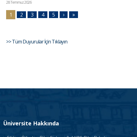
28 Temmuz 2026
1
2
3
4
5
>> Tüm Duyurular İçin Tıklayın
Üniversite Hakkında