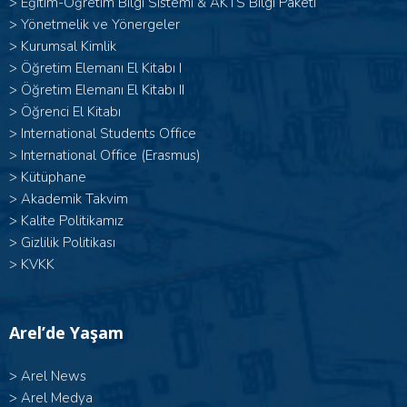
>
Eğitim-Öğretim Bilgi Sistemi & AKTS Bilgi Paketi
>
Yönetmelik ve Yönergeler
>
Kurumsal Kimlik
> Öğretim Elemanı El Kitabı I
>
Öğretim Elemanı El Kitabı II
>
Öğrenci El Kitabı
>
International Students Office
>
International Office (Erasmus)
>
Kütüphane
>
Akademik Takvim
>
Kalite Politikamız
>
Gizlilik Politikası
>
KVKK
Arel’de Yaşam
>
Arel News
>
Arel Medya